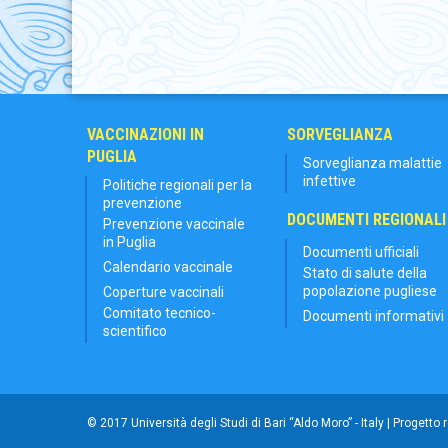
VACCINAZIONI IN
SORVEGLIANZA
PUGLIA
Sorveglianza malattie
infettive
Politiche regionali per la
prevenzione
DOCUMENTI REGIONALI
Prevenzione vaccinale
in Puglia
Documenti ufficiali
Calendario vaccinale
Stato di salute della
popolazione pugliese
Coperture vaccinali
Comitato tecnico-
Documenti informativi
scientifico
© 2017 Università degli Studi di Bari “Aldo Moro” - Italy | Progetto