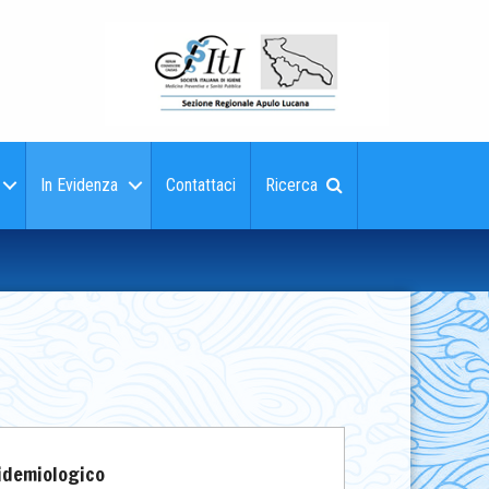
In Evidenza
Contattaci
Ricerca
pidemiologico