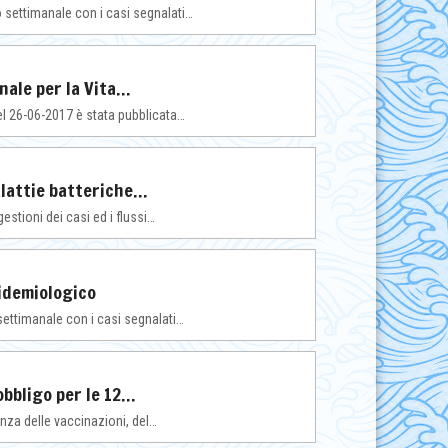
no settimanale con i casi segnalati…
nale per la Vita…
del 26-06-2017 è stata pubblicata…
alattie batteriche…
gestioni dei casi ed i flussi…
pidemiologico
o settimanale con i casi segnalati…
obbligo per le 12…
anza delle vaccinazioni, del…