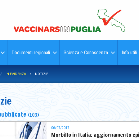
Documenti regionali
Scienza e Conoscenza
Info utili
IN EVIDENZA
NOTIZIE
zie
pubblicate
(103)
06/07/2017
Morbillo in Italia: aggiornamento e