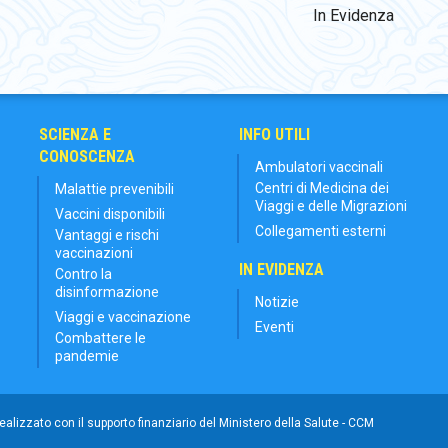
In Evidenza
SCIENZA E
INFO UTILI
CONOSCENZA
Ambulatori vaccinali
Centri di Medicina dei
Malattie prevenibili
Viaggi e delle Migrazioni
Vaccini disponibili
Collegamenti esterni
Vantaggi e rischi
vaccinazioni
IN EVIDENZA
Contro la
disinformazione
Notizie
Viaggi e vaccinazione
Eventi
Combattere le
pandemie
 realizzato con il supporto finanziario del Ministero della Salute - CCM