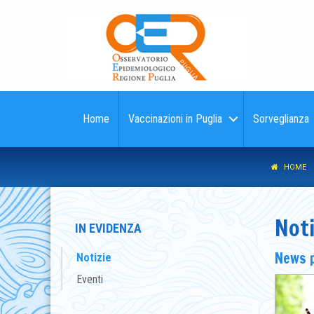
Home
Vaccinazioni in Puglia
Sorveglianza
HOME
Noti
IN EVIDENZA
News 
Notizie
Eventi