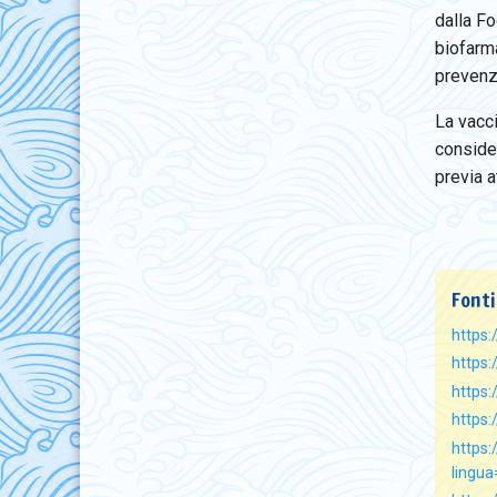
dalla F
biofarm
prevenzi
La vacc
consider
previa a
Fonti
https
https
https:
https
https:
lingu