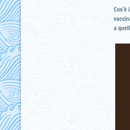
Cos'è 
vaccin
a quel