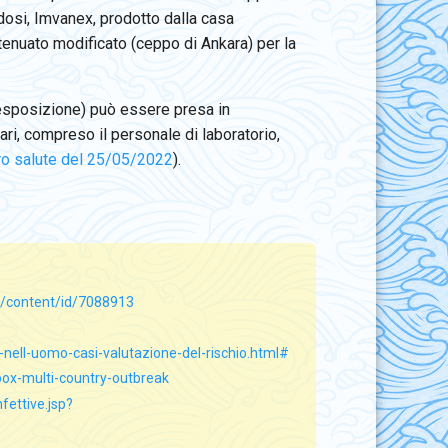
dosi, Imvanex, prodotto dalla casa
tenuato modificato (ceppo di Ankara) per la
.
'esposizione) può essere presa in
ari, compreso il personale di laboratorio,
ero salute del 25/05/2022
).
7/content/id/7088913
-nell-uomo-casi-valutazione-del-rischio.html#
ox-multi-country-outbreak
fettive.jsp?