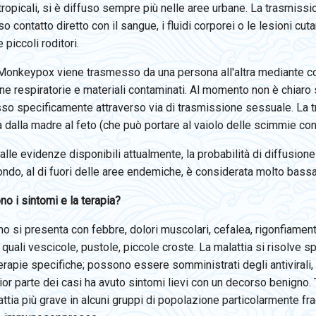
 tropicali, si è diffuso sempre più nelle aree urbane. La trasmiss
so contatto diretto con il sangue, i fluidi corporei o le lesioni cut
 piccoli roditori.
 Monkeypox viene trasmesso da una persona all'altra mediante cont
ne respiratorie e materiali contaminati. Al momento non è chiaro
so specificamente attraverso via di trasmissione sessuale. La t
 dalla madre al feto (che può portare al vaiolo delle scimmie con
alle evidenze disponibili attualmente, la probabilità di diffusio
ndo, al di fuori delle aree endemiche, è considerata molto bassa
no i sintomi e la terapia?
o si presenta con febbre, dolori muscolari, cefalea, rigonfiamen
quali vescicole, pustole, piccole croste. La malattia si risolve
erapie specifiche; possono essere somministrati degli antiviral
or parte dei casi ha avuto sintomi lievi con un decorso benigno. 
ttia più grave in alcuni gruppi di popolazione particolarmente fra