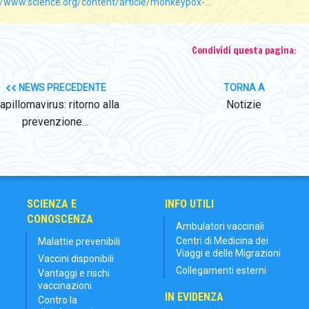
//www.science.org/content/article/monkeypox-...
Condividi questa pagina:
NEWS PRECEDENTE
TORNA A
apillomavirus: ritorno alla
Notizie
prevenzione…
SCIENZA E
INFO UTILI
CONOSCENZA
Ambulatori vaccinali
Centri di Medicina dei
Malattie prevenibili
Viaggi e delle Migrazioni
Vaccini disponibili
Collegamenti esterni
Vantaggi e rischi
vaccinazioni
IN EVIDENZA
Contro la