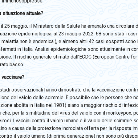
e immunosoppresse.
a situazione attuale?
a, il 25 maggio, il Ministero della Salute ha emanato una circolar
tuazione epidemiologica: al 23 maggio 2022, 68 sono stati i casi
la malattia non è endemica ), e almeno altri 42 casi sospetti sono 
fermati in Italia. Analisi epidemiologiche sono attualmente in cor
sione. Il rischio generale stimato dall’ECDC (European Centre fo
rato basso.
 vaccinare?
studi osservazionali hanno dimostrato che la vaccinazione contro i
one del vaiolo delle scimmie. È possibile che le persone che non
zione abolita in Italia nel 1981) siano a maggior rischio di infe
i che, per la similitudine del virus del vaiolo con il monkeypox,
irosi. I vaccini contro il vaiolo umano e il vaiolo delle scimmie s
ino a causa della protezione incrociata offerta per la risposta i
contro il vaiolo umano (di prima generazione) non sono più dispon