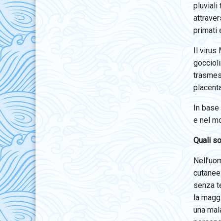
pluviali
attraver
primati e
Il virus
goccioli
trasmes
placenta
In base 
e nel mo
Quali so
Nell’uom
cutanee 
senza t
la maggi
una mala