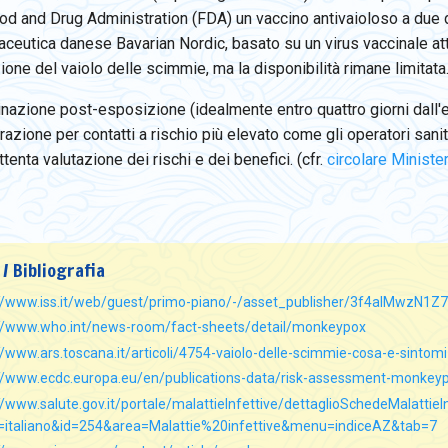
ood and Drug Administration (FDA) un vaccino antivaioloso a due 
aceutica danese Bavarian Nordic, basato su un virus vaccinale at
one del vaiolo delle scimmie, ma la disponibilità rimane limitata
inazione post-esposizione (idealmente entro quattro giorni dall
azione per contatti a rischio più elevato come gli operatori sanit
ttenta valutazione dei rischi e dei benefici. (cfr.
circolare Minist
 / Bibliografia
://www.iss.it/web/guest/primo-piano/-/asset_publisher/3f4alMwzN1Z
://www.who.int/news-room/fact-sheets/detail/monkeypox
//www.ars.toscana.it/articoli/4754-vaiolo-delle-scimmie-cosa-e-sintomi
://www.ecdc.europa.eu/en/publications-data/risk-assessment-monkeyp
//www.salute.gov.it/portale/malattieInfettive/dettaglioSchedeMalattieIn
a=italiano&id=254&area=Malattie%20infettive&menu=indiceAZ&tab=7