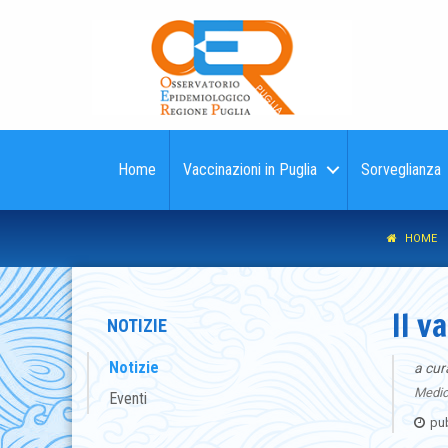
Home
Vaccinazioni in Puglia
Sorveglianza
HOME
Il v
NOTIZIE
Notizie
a cur
Medico
Eventi
pub