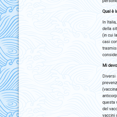
person
Qual è l
In Itali
della si
(in cui 
casi con
trasmis
conside
Mi devo
Diversi 
prevenzi
(vaccina
anticorp
questa v
del vacc
vaccini 