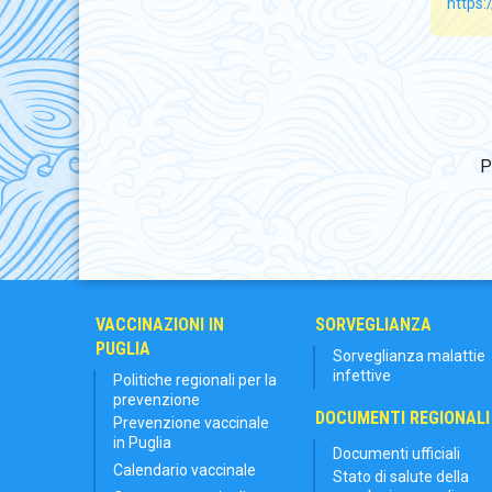
https:
P
VACCINAZIONI IN
SORVEGLIANZA
PUGLIA
Sorveglianza malattie
infettive
Politiche regionali per la
prevenzione
DOCUMENTI REGIONALI
Prevenzione vaccinale
in Puglia
Documenti ufficiali
Calendario vaccinale
Stato di salute della