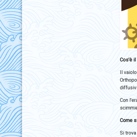
Cos'è il
Il vaiol
Orthopox
diffusiv
Con l'e
scimmie
Come si
Si trova