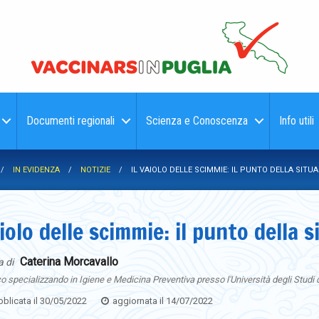
Documenti regionali
Scienza e Conoscenza
Info utili
IN EVIDENZA
NOTIZIE
IL VAIOLO DELLE SCIMMIE: IL PUNTO DELLA SITU
aiolo delle scimmie: il punto della 
Caterina Morcavallo
a di
 specializzando in Igiene e Medicina Preventiva presso l'Università degli Studi 
blicata il
30/05/2022
aggiornata il
14/07/2022