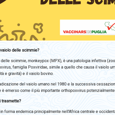
 vaiolo delle scimmie?
o delle scimmie, monkeypox (MPX), è una patologia infettiva (zoo
virus, famiglia Poxviridae, simile a quello che causa il vaiolo u
ità e gravità) e il vaiolo bovino.
radicazione del vaiolo umano nel 1980 e la successiva cessazione
 è emerso come il più importante orthopoxvirus potenzialmente p
 trasmette?
 in forma endemica principalmente nell'Africa centrale e occiden