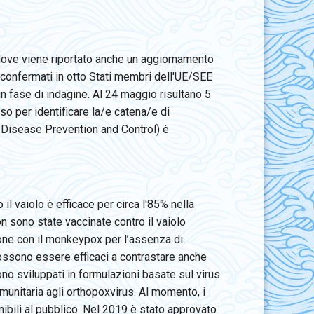
e dove viene riportato anche un aggiornamento
 confermati in otto Stati membri dell'UE/SEE
in fase di indagine. Al 24 maggio risultano 5
so per identificare la/e catena/e di
r Disease Prevention and Control) è
l vaiolo è efficace per circa l'85% nella
 sono state vaccinate contro il vaiolo
zione con il monkeypox per l’assenza di
 possono essere efficaci a contrastare anche
ono sviluppati in formulazioni basate sul virus
mmunitaria agli orthopoxvirus. Al momento, i
ibili al pubblico. Nel 2019 è stato approvato