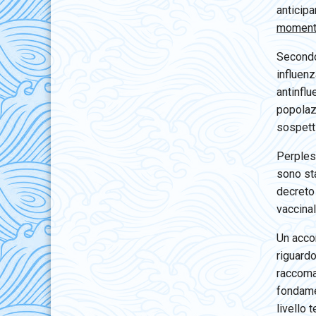
anticipa
momento
Secondo
influenz
antinflu
popolazi
sospetti
Perpless
sono st
decreto 
vaccinal
Un acco
riguardo
raccoman
fondame
livello 