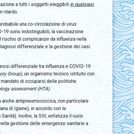
azione a tutti i soggetti eleggibili
in qualsiasi
 ritardo.
robabile una co-circolazione di virus
-19 sono indistinguibili, la vaccinazione
 il rischio di complicanze da influenza nella
iagnosi differenziale e la gestione dei casi
iagnosi differenziale tra influenza e COVID-19
ory Group),
un organismo tecnico istituito con
 mandato di occuparsi delle politiche
ology assessment (HTA)
.
ma anche antipneumococcica, con particolare
iana di Igiene), in accordo con le
ità). Inoltre, la SItI, enfatizza il ruolo
nella gestione delle emergenze sanitarie a
.