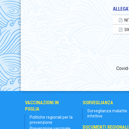
ALLEGAT
NI
SI
Covid-
VACCINAZIONI IN
SORVEGLIANZA
PUGLIA
Sorveglianza malattie
infettive
Politiche regionali per la
prevenzione
DOCUMENTI REGIONALI
Prevenzione vaccinale