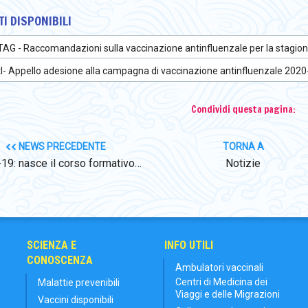
I DISPONIBILI
TAG - Raccomandazioni sulla vaccinazione antinfluenzale per la stagi
tI- Appello adesione alla campagna di vaccinazione antinfluenzale 202
Condividi questa pagina:
NEWS PRECEDENTE
TORNA A
19: nasce il corso formativo…
Notizie
SCIENZA E
INFO UTILI
CONOSCENZA
Ambulatori vaccinali
Centri di Medicina dei
Malattie prevenibili
Viaggi e delle Migrazioni
Vaccini disponibili