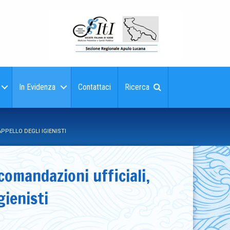
In Evidenza
Contattaci
Ricerca
PPELLO DEGLI IGIENISTI
omandazioni ufficiali,
gienisti