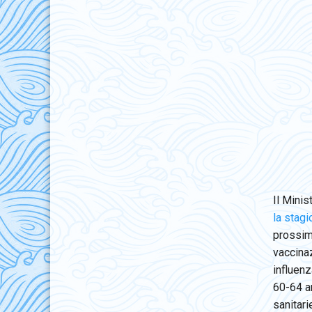
Il Minis
la stag
prossima
vaccinaz
influenz
60-64 an
sanitari