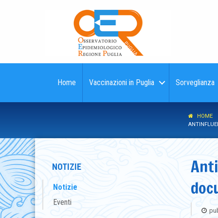
Home
Vaccinazioni in Puglia
Sorveglianza
HOME
ANTINFLUEN
Anti
NOTIZIE
docu
Notizie
Eventi
pub