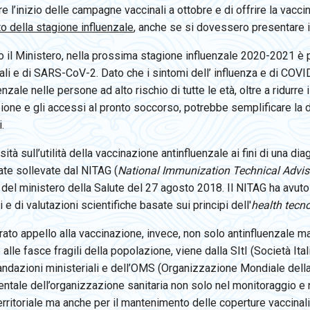
re l’inizio delle campagne vaccinali a ottobre e di offrire la vaccin
 della stagione influenzale
, anche se si dovessero presentare in
 il Ministero, nella prossima stagione influenzale 2020-2021 è p
ali e di SARS-CoV-2. Dato che i sintomi dell’ influenza e di COVID
enzale nelle persone ad alto rischio di tutte le età, oltre a ridurre
one e gli accessi al pronto soccorso, potrebbe semplificare la d
.
ità sull’utilità della vaccinazione antinfluenzale ai fini di una d
ate sollevate dal NITAG (
National Immunization Technical Advis
del ministero della Salute del 27 agosto 2018. Il NITAG ha avuto
i e di valutazioni scientifiche basate sui principi dell'
health tecn
rato appello alla vaccinazione, invece, non solo antinfluenzale 
 alle fasce fragili della popolazione, viene dalla SItI (Società Ital
dazioni ministeriali e dell’OMS (Organizzazione Mondiale della San
ntale dell’organizzazione sanitaria non solo nel monitoraggio e 
territoriale ma anche per il mantenimento delle coperture vaccinali