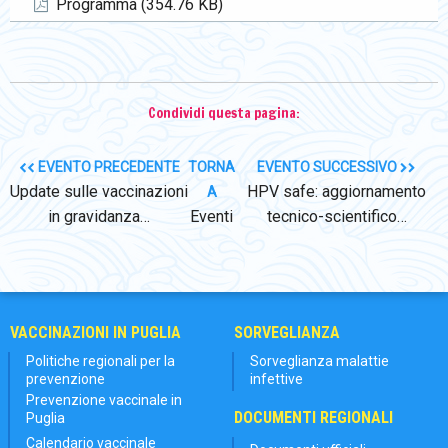
Programma (354.76 KB)
Condividi questa pagina:
EVENTO PRECEDENTE
TORNA
EVENTO SUCCESSIVO
Update sulle vaccinazioni
HPV safe: aggiornamento
A
in gravidanza…
Eventi
tecnico-scientifico…
VACCINAZIONI IN PUGLIA
SORVEGLIANZA
Politiche regionali per la
Sorveglianza malattie
prevenzione
infettive
Prevenzione vaccinale in
DOCUMENTI REGIONALI
Puglia
Calendario vaccinale